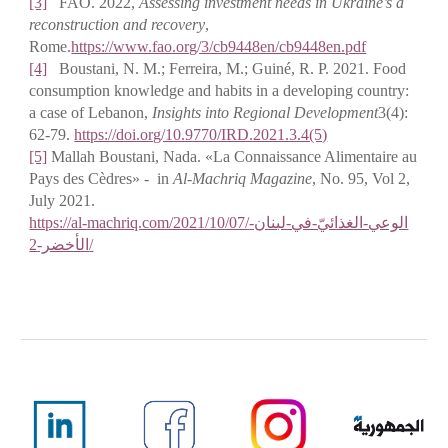
[3]
FAO. 2022,
Assessing investment needs in Ukraine’s a
reconstruction and recovery
,
Rome.
https://www.fao.org/3/cb9448en/cb9448en.pdf
[4]
Boustani, N. M.; Ferreira, M.; Guiné, R. P. 2021. Food
consumption knowledge and habits in a developing country:
a case of Lebanon,
Insights into Regional Development
3(4):
62-79.
https://doi.org/10.9770/IRD.2021.3.4(5)
[5]
Mallah Boustani, Nada. «La Connaissance Alimentaire au
Pays des Cèdres» - in
Al-Machriq Magazine
, No. 95, Vol 2,
July 2021.
https://al-machriq.com/2021/10/07/الوعي-الغذائيّ-في-لبنان-
الأخضر-2/