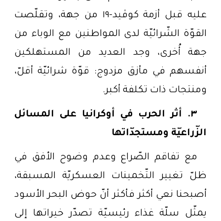
عليه قبل أزمة كوڤيد-١٩ من جهة، وتقلّصت
القوّة الشّرائيّة لدى المواطنين مع الوباء من
جهة أُخرى، وجد العديد من المستهلكين
أنفسهم في مأزق مزدوج: قوّة شرائيّة أقلّ،
ومنتجات ذات تكلفة أكبر
.
٣.
أثر الحرب في أوكرانيا على المسائل
الزّراعيّة ومستجدّاتها
مع تفاقم الصّراع وعدم وضوح الأفق في
ظلّ تغيير التّخمينات العسكريّة المسبقة،
أصبحنا نعي أكثر فأكثر أنّ حوض البحر الأسود
يمثّل سلّة غذاء رئيسيّة تصدّر خيراتها إلى