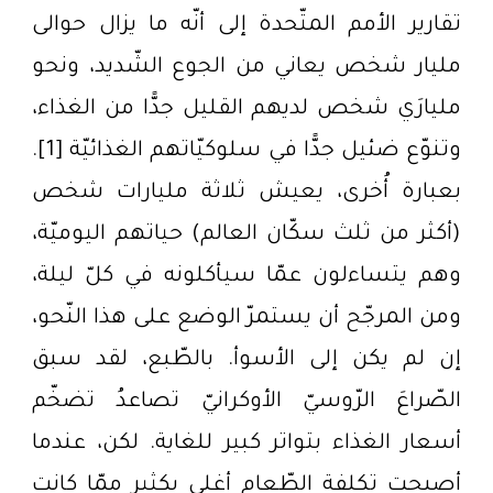
تقارير الأمم المتّحدة إلى أنّه ما يزال حوالى
مليار شخص يعاني من الجوع الشّديد، ونحو
مليارَي شخص لديهم القليل جدًّا من الغذاء،
وتنوّع ضئيل جدًّا في سلوكيّاتهم الغذائيّة [1].
بعبارة أُخرى، يعيش ثلاثة مليارات شخص
(أكثر من ثلث سكّان العالم) حياتهم اليوميّة،
وهم يتساءلون عمّا سيأكلونه في كلّ ليلة،
ومن المرجّح أن يستمرّ الوضع على هذا النّحو،
إن لم يكن إلى الأسوأ. بالطّبع، لقد سبق
الصّراعَ الرّوسيّ الأوكرانيّ تصاعدُ تضخّم
أسعار الغذاء بتواتر كبير للغاية. لكن، عندما
أصبحت تكلفة الطّعام أغلى بكثير ممّا كانت