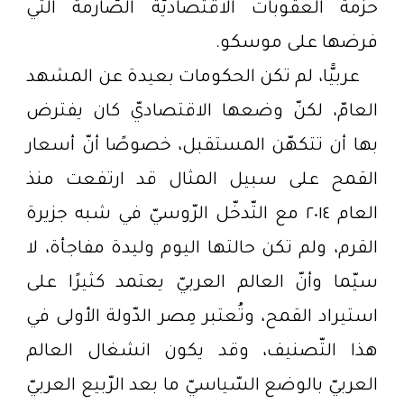
حزمة العقوبات الاقتصاديّة الصّارمة الّتي
فرضها على موسكو.
عربيًّا، لم تكن الحكومات بعيدة عن المشهد
العامّ، لكنّ وضعها الاقتصاديّ كان يفترض
بها أن تتكهّن المستقبل، خصوصًا أنّ أسعار
القمح على سبيل المثال قد ارتفعت منذ
العام ٢٠١٤ مع التّدخّل الرّوسيّ في شبه جزيرة
القرم، ولم تكن حالتها اليوم وليدة مفاجأة، لا
سيّما وأنّ العالم العربيّ يعتمد كثيرًا على
استيراد القمح، وتُعتبر مِصر الدّولة الأولى في
هذا التّصنيف، وقد يكون انشغال العالم
العربيّ بالوضع السّياسيّ ما بعد الرّبيع العربيّ