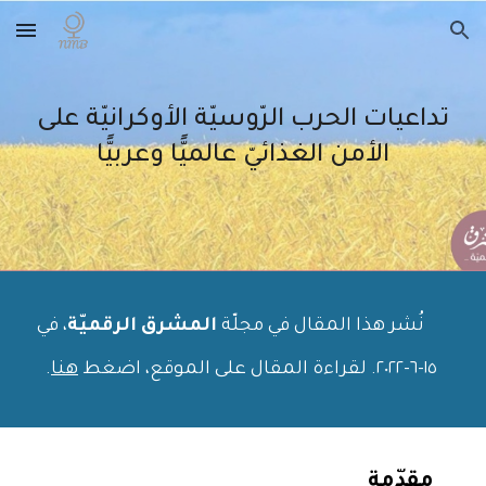
Skip to main content
Skip to navigation
تداعيات الحرب الرّوسيّة الأوكرانيّة على
الأمن الغذائيّ عالميًّا وعربيًّا
نُشر هذا المقال في مجلّة
المشرق الرقميّة
، في
١٥
-
٦
-٢٠٢
٢
. لقراءة المقال على الموقع، اضغط
هنا
.
مقدّمة