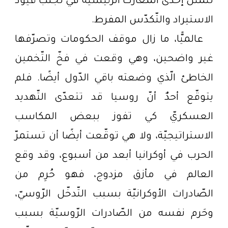
تتمثّل إحدى المعارك الرّئيسيّة في تجنّب قيود
الاستيراد والتّكدّس المفرط.
عالميًّا، ما زال موقف الحكومات وتصرّفها
غير واضحين، وهي وقعت في فخّ التّخمين
الخاطئ الّذي وضعته باقي الدّول أيضًا. فلم
يتوقّع أحدٌ أنّ روسيا قد تتعدّى التّهديد
العسكريّ كي تفوز ببعض المكاسب
الاستراتيجيّة، ولا هي توقّعت أيضًا أن تستمرّ
الحرب في أوكرانيا أبعد من أسبوع، وقد وقع
العالم في مأزق مزدوج، فهو حُرِم من
الصّادرات الأوكرانيّة بسبب التّدخّل الرّوسيّ،
وحَرم نفسه من الصّادرات الرّوسيّة بسبب