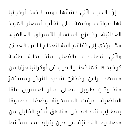
إنّ الحرب الّتي تشنّها روسيا ضدّ أوكرانيا
لها عواقب وخيمة على تقلّب أسعار الموادّ
الغذائيّة، وتزعزع استقرار الأسواق العالميّة،
ممّا يؤدّي إلى تفاقم أزمة انعدام الأمن الغذائيّ
والّتي تصاعدت بالفعل منذ بداية جائحة
كوڤيد-١٩. كما تُعتبر الحرب في أوكرانيا جزءًا من
مشهد زراعيّ وغذائيّ شديد التّوتّر ومستمرّ
منذ وقتٍ طويل. فعلى مدار العشرين عامًا
الماضية، عرفت المسكونة وضعًا محمومًا
بمطالِب تتصاعد في مناطق تُنتج القليل من
مصادرها الغذائيّة، في حين يتزايد عدد سكّانها