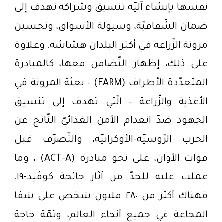
نفسها بإنشاء آليّة تنسيق وشراكة تهدف إلى
ضمان الشّفافيّة، وسيولة الأسواق، وتحسين
مرونة الزّراعة في أكثر البلدان هشاشة. وعلاوة
على ذلك، إظهار التّضامن معها، كالمبادرة
المتعدّدة الأطراف (FARM) – بعثة المرونة في
الأغذية والزّراعة – الّتي تهدف إلى تنسيق
الجهود ضدّ انعدام الأمن الغذائيّ النّاتج عن
الحرب الرّوسيّة-الأوكرانيّة، والتّصرّف قبل
فوات الأوان، على نحو مبادرة (ACT-A) ، وما
عملت عليه للحدّ من آثار جائحة كوڤيد-١٩.
فهناك أكثر من ٢٨٠ مليون شخص على شفا
المجاعة في جميع أنحاء العالم، وثمّة حاجة