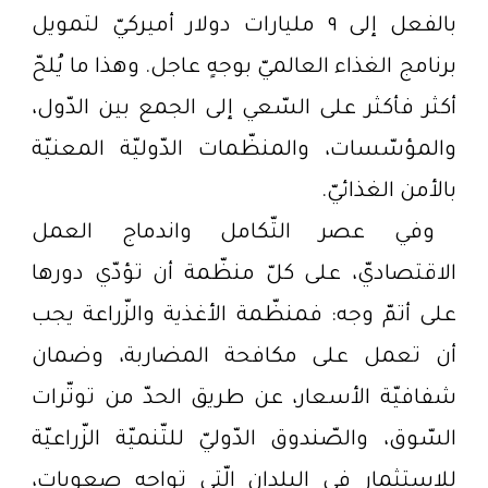
بالفعل إلى ٩ مليارات دولار أميركيّ لتمويل
برنامج الغذاء العالميّ بوجهٍ عاجل. وهذا ما يُلحّ
أكثر فأكثر على السّعي إلى الجمع بين الدّول،
والمؤسّسات، والمنظّمات الدّوليّة المعنيّة
بالأمن الغذائيّ.
وفي عصر التّكامل واندماج العمل
الاقتصاديّ، على كلّ منظّمة أن تؤدّي دورها
على أتمّ وجه: فمنظّمة الأغذية والزّراعة يجب
أن تعمل على مكافحة المضاربة، وضمان
شفافيّة الأسعار، عن طريق الحدّ من توتّرات
السّوق، والصّندوق الدّوليّ للتّنميّة الزّراعيّة
للاستثمار في البلدان الّتي تواجه صعوبات،