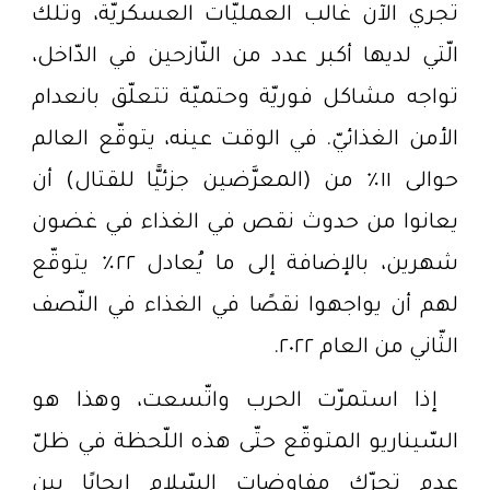
تجري الآن غالب العمليّات العسكريّة، وتلك
الّتي لديها أكبر عدد من النّازحين في الدّاخل،
تواجه مشاكل فوريّة وحتميّة تتعلّق بانعدام
الأمن الغذائيّ. في الوقت عينه، يتوقّع العالم
حوالى ١١٪ من (المعرَّضين جزئيًّا للقتال) أن
يعانوا من حدوث نقص في الغذاء في غضون
شهرين، بالإضافة إلى ما يُعادل ٢٢٪ يتوقّع
لهم أن يواجهوا نقصًا في الغذاء في النّصف
الثّاني من العام ٢٠٢٢.
إذا استمرّت الحرب واتّسعت، وهذا هو
السّيناريو المتوقّع حتّى هذه اللّحظة في ظلّ
عدم تحرّك مفاوضات السّلام إيجابًا بين