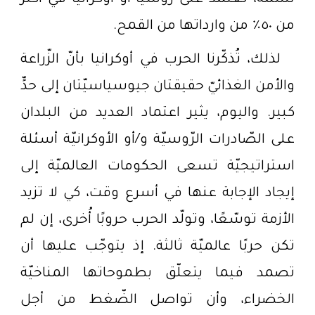
من ٥٠٪ من وارداتها من القمح.
لذلك، تُذكّرنا الحرب في أوكرانيا بأنّ الزّراعة
والأمن الغذائيّ حقيقتان جيوسياسيّتان إلى حدٍّ
كبير. واليوم، يثير اعتماد العديد من البلدان
على الصّادرات الرّوسيّة و/أو الأوكرانيّة أسئلة
استراتيجيّة تسعى الحكومات العالميّة إلى
إيجاد الإجابة عنها في أسرع وقت، كي لا تزيد
الأزمة توسّعًا، وتولّد الحرب حروبًا أُخرى، إن لم
تكن حربًا عالميّة ثالثة. إذ يتوجّب عليها أن
تصمد فيما يتعلّق بطموحاتها المناخيّة
الخضراء، وأن تواصل الضّغط من أجل