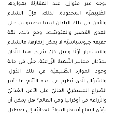
بوجه غير متوازن عند المقارنة بمواردها
الطّبيعيّة المحدودة. لذلك، فإنّ السّلام
والأمن في تلك البلدان ليسا مضمونين على
المدى القصير والمتوسّط، ومع ذلك، ثمّة
حقيقة جيوسياسيّة لا يمكن إنكارها، فالسّلام
والاستقرار أوّلًا وقبل كلّ شيء هما اللّذان
يحدّدان معايير التّنمية الزّراعيّة، حتّى في حالة
وجود الموارد الطّبيعيّة في تلك الدّول.
والسّؤال الّذي يُطرح في هذه الأيّام: ما تأثير
الصّراع العسكريّ الحاليّ على الأمن الغذائيّ
والزّراعة في أوكرانيا وفي العالم؟ هل يمكن أن
يؤدّي ارتفاع أسعار الموادّ الغذائيّة إلى تعطيل