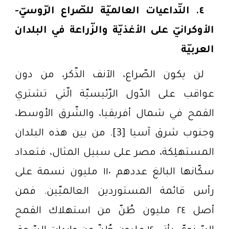
٤.
التّداعيات العالميّة للصّراع الرّوسيّ-
الأوكرانيّ على الأغذيّة والزّراعة في البلدان
العربيّة
لن يكون الصّراع، الآنف الذّكر، من دون
عواقب على الدّول الرّئيسيّة الّتي تشتري
القمح في شمال أفريقيا، والشّرق الأوسط،
وجنوب شرق آسيا [3]. من بين هذه البلدان
المستهلِكة، مصر على سبيل المثال، فتعداد
سكّانها البالغ عددهم ١١٠ مليون نسمة على
رأس قائمة المستوردين العالميّين. فمن
أصل ٢٤ مليون طُنّ من استهلاك القمح