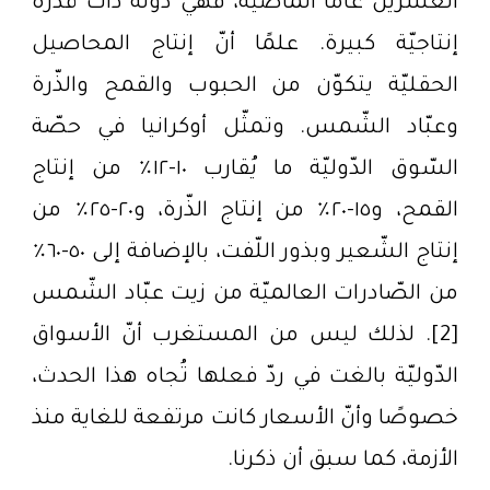
العشرين عامًا الماضية، فهي دولة ذات قدرة
إنتاجيّة كبيرة. علمًا أنّ إنتاج المحاصيل
الحقليّة يتكوّن من الحبوب والقمح والذّرة
وعبّاد الشّمس. وتمثّل أوكرانيا في حصّة
السّوق الدّوليّة ما يُقارب ١٠-١٢٪ من إنتاج
القمح، و١٥-٢٠٪ من إنتاج الذّرة، و٢٠-٢٥٪ من
إنتاج الشّعير وبذور اللّفت، بالإضافة إلى ٥٠-٦٠٪
من الصّادرات العالميّة من زيت عبّاد الشّمس
[2]. لذلك ليس من المستغرب أنّ الأسواق
الدّوليّة بالغت في ردّ فعلها تُجاه هذا الحدث،
خصوصًا وأنّ الأسعار كانت مرتفعة للغاية منذ
الأزمة، كما سبق أن ذكرنا
.