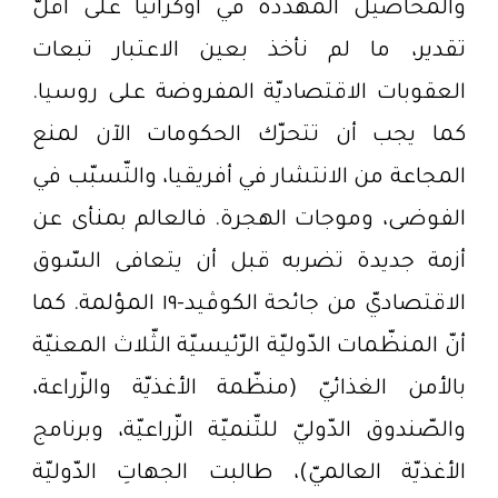
والمحاصيل المهدّدة في أوكرانيا على أقلّ
تقدير، ما لم نأخذ بعين الاعتبار تبعات
العقوبات الاقتصاديّة المفروضة على روسيا.
كما يجب أن تتحرّك الحكومات الآن لمنع
المجاعة من الانتشار في أفريقيا، والتّسبّب في
الفوضى، وموجات الهجرة. فالعالم بمنأى عن
أزمة جديدة تضربه قبل أن يتعافى السّوق
الاقتصاديّ من جائحة الكوڤيد-١٩ المؤلمة. كما
أنّ المنظّمات الدّوليّة الرّئيسيّة الثّلاث المعنيّة
بالأمن الغذائيّ (منظّمة الأغذيّة والزّراعة،
والصّندوق الدّوليّ للتّنميّة الزّراعيّة، وبرنامج
الأغذيّة العالميّ)، طالبت الجهاتِ الدّوليّة