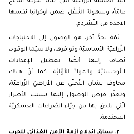
اليد العاملة الزّراعيّة الّتي تتأثّر بحركة النّزوح
عامّةً، وسهولة التّنقّل ضمن أوكرانيا نفسها
الآخذة في التّشرذم.
ثمّة تحدٍّ آخر، هو الوصول إلى الاحتياجات
الزّراعيّة الأساسيّة وتوافرها، ولا سيّما الوقود،
يُضاف إليها أيضًا تعطيل الإمدادات
اللّوجستيّة والموادّ الأوّليّة. كما أنّ هناك
مخاوف بشأن التّخلّي عن الأراضيّ الزّراعيّة،
وتعذّر فرص الوصول إليها بسبب الأضرار
الّتي تلحق بها من جرّاء الصّراعات العسكريّة
المحتدمة
.
٢.
سياق اندلاع أزمة الأمن الغذائيّ للحرب