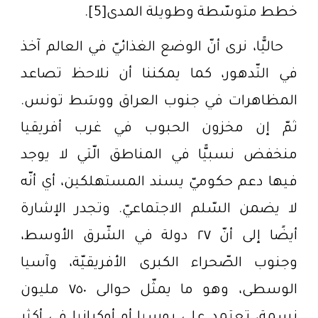
خطط متوسّطة وطويلة المدى[5].
حاليًّا، نرى أنّ الوضع الغذائيّ في العالم آخذ
في التّدهور، كما يمكننا أن نلاحظ تصاعد
المظاهرات في جنوب العراق ووسَط تونس.
ثمّ إن مخزون الحبوب في غرب أفريقيا
منخفض نسبيًّا في المناطق الّتي لا يوجد
فيها دعم حكوميّ يسند المستهلكين، أي أنّه
لا يضمن السّلم الاجتماعيّ. وتجدر الإشارة
أيضًا إلى أنّ ٢٧ دولة في الشّرق الأوسط،
وجنوب الصّحراء الكبرى الأفريقيّة، وآسيا
الوسطى، وهو ما يمثّل حوالى ٧٥٠ مليون
نسمة، تعتمد على روسيا أو أوكرانيا في أكثر