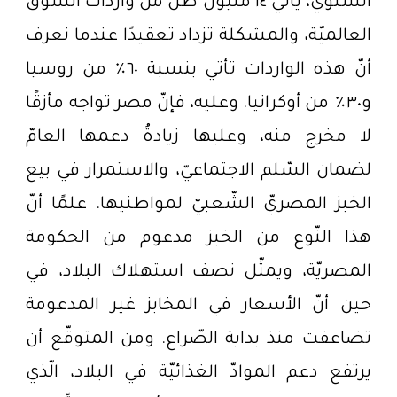
السّنويّ، يأتي ١٤ مليون طُنّ من واردات السّوق
العالميّة، والمشكلة تزداد تعقيدًا عندما نعرف
أنّ هذه الواردات تأتي بنسبة ٦٠٪ من روسيا
و٣٠٪ من أوكرانيا. وعليه، فإنّ مصر تواجه مأزقًا
لا مخرج منه، وعليها زيادةُ دعمها العامّ
لضمان السّلم الاجتماعيّ، والاستمرار في بيع
الخبز المصريّ الشّعبيّ لمواطنيها. علمًا أنّ
هذا النّوع من الخبز مدعوم من الحكومة
المصريّة، ويمثّل نصف استهلاك البلاد، في
حين أنّ الأسعار في المخابز غير المدعومة
تضاعفت منذ بداية الصّراع. ومن المتوقّع أن
يرتفع دعم الموادّ الغذائيّة في البلاد، الّذي