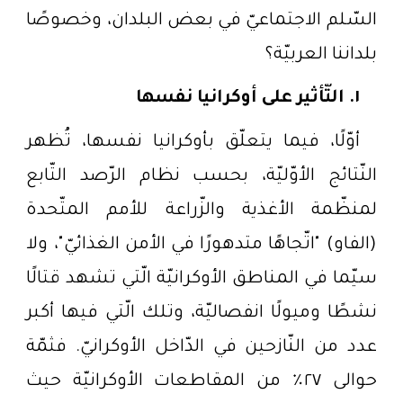
السّلم الاجتماعيّ في بعض البلدان، وخصوصًا
بلداننا العربيّة؟
١.
التّأثير على أوكرانيا نفسها
أوّلًا، فيما يتعلّق بأوكرانيا نفسها، تُظهر
النّتائج الأوّليّة، بحسب نظام الرّصد التّابع
لمنظّمة الأغذية والزّراعة للأمم المتّحدة
(الفاو) "اتّجاهًا متدهورًا في الأمن الغذائيّ"، ولا
سيّما في المناطق الأوكرانيّة الّتي تشهد قتالًا
نشطًا وميولًا انفصاليّة، وتلك الّتي فيها أكبر
عدد من النّازحين في الدّاخل الأوكرانيّ. فثمّة
حوالى ٢٧٪ من المقاطعات الأوكرانيّة حيث