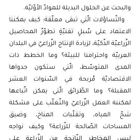
والبحث عن الحلول البديلة للموادّ الأوّليّة.
والتّساؤلات الّتي تبقى معلّقة: كيف يمكننا
الاعتماد على سُبلٍ تقنيّةٍ تطوّرُ المحاصيل
الزّراعيّة الذّكيّة، لزيادة الإنتاج الزّراعيّ في البلدان
العربيّة واحترامنا للبيئة؟ وما الخطط ذات
المدى المتوسّط، الّتي ستكون جدواها
الاقتصاديّة مُربحة في السّنوات العشر
المقبلة؟ وما الطّرائق الّتي يمكن اتّباعها
لمكننة العمل الزّراعيّ والتّغلّب على مشكلة
شحّ المياه، وتقلّبات المناخ، وضيق
المساحات الصّالحة للزّراعة؟ وكيف نواجه
ليس المخاطر النّاتجة من الزّراعة على