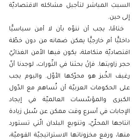
السببَ المباشر لتأجيل مشاكله الاقتصاديّة
إلى حين.
ختامًا، يجب أن ننوّه بأن لا أمن سياسيًّا
داخليًّا أم خارجيًّا يمكن ضمانه من دون خطّة
اقتصاديّة متكاملة، يكون فيها الأمن الغذائيّ
حجر زاويتها. فإنْ بحثنا في الثّورات، لوجدنا أنّ
رغيف الخُبز هو محرّكها الأوّل. واليوم يجب
على الحكومات العربيّة أن تُساهم مع الدّول
الكبرى والمؤسّسات العالميّة في إيجاد
الإجابات في أسرع وقت ممكن عن سُبل زيادة
انتاجها المحلّيّ، وتنويع البلدان الّتي تستورد
منها، ورفع مخزوناتها الاستراتيجيّة القوميّة،