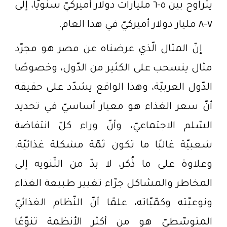
يتراوح بين ٥-٦ مليارات دولار أميركيّ سنويًّا، إلى
٧-٨ مليار دولار أميركيّ في هذا العام.
إنّ المثال الّذي عرضناه عن مصر هو مجرّد
مثال ينسحب على الكثير من الدّول، وخصوصًا
الدّول العربيّة، وهذا الواقع يشدّد على حقيقة
أنّ سعر الغذاء هو معيار أساسيّ في تحديد
السّلم الاجتماعيّ، وأنّ وراء كلّ انتفاضة
شعبيّة غالبًا ما تكون ثمّة مشكلة غذائيّة.
وعلاوة على ما ذُكر، لا بدّ من التّنويه إلى
المخاطر والمشاكل جرّاء تغيير طبيعة الغذاء
ونوعيّته وكمّيّاته، علمًا أنّ النّظام الغذائيّ
المتوسّطيّ هو من أكثر الأنظمة تنوّعًا