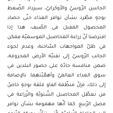
الجانبين الرّوسيّ والأوكرانيّ، سيزداد الضّغط
بوجهٍ مطّرد بشأن توافر الغذاء حتّى حصاد
المحصول المقبل في الصّيف، هذا إذا
افترضنا أنّ زراعة المحاصيل الموسميّة ممكن
في ظلّ المواجهات السّاخنة، وعدم لجوء
الجانب الرّوسيّ إلى تقنيّة الأرض المحروقة،
ضمن منافسة حادّة على حضور البلدين في
سوق الغذاء العالميّ وأهمّيّتهما. بالإضافة
إلى ذلك، فإنّ منظّمة الفاو قلقة بوجهٍ خاصّ
من تعطّل المحاصيل الشّتويّة والزّراعة في
فصل الرّبيع. كما أنّها مهمومة بشأن توافر