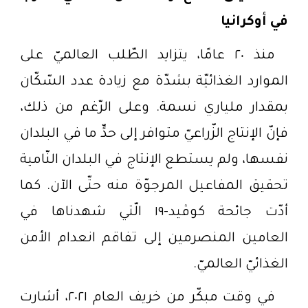
في أوكرانيا
منذ ٢٠ عامًا، يتزايد الطّلب العالميّ على
الموارد الغذائيّة بشدّة مع زيادة عدد السّكّان
بمقدار ملياري نسمة. وعلى الرّغم من ذلك،
فإنّ الإنتاج الزّراعيّ متوافر إلى حدٍّ ما في البلدان
نفسها، ولم يستطع الإنتاج في البلدان النّامية
تحقيق المفاعيل المرجوّة منه حتّى الآن. كما
أدّت جائحة كوڤيد-١٩ الّتي شهدناها في
العامين المنصرمين إلى تفاقم انعدام الأمن
الغذائيّ العالميّ.
في وقت مبكّر من خريف العام ٢٠٢١، أشارت