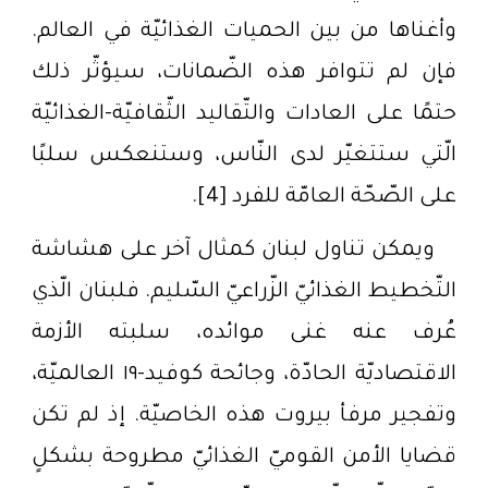
وأغناها من بين الحميات الغذائيّة في العالم.
فإن لم تتوافر هذه الضّمانات، سيؤثّر ذلك
حتمًا على العادات والتّقاليد الثّقافيّة-الغذائيّة
الّتي ستتغيّر لدى النّاس، وستنعكس سلبًا
على الصّحّة العامّة للفرد [4].
ويمكن تناول لبنان كمثال آخر على هشاشة
التّخطيط الغذائيّ الزّراعيّ السّليم. فلبنان الّذي
عُرف عنه غنى موائده، سلبته الأزمة
الاقتصاديّة الحادّة، وجائحة كوفيد-١٩ العالميّة،
وتفجير مرفأ بيروت هذه الخاصيّة. إذ لم تكن
قضايا الأمن القوميّ الغذائيّ مطروحة بشكلٍ