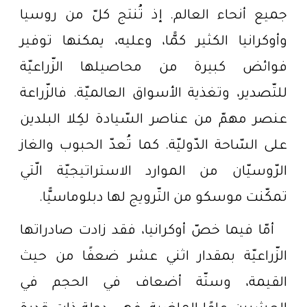
جميع أنحاء العالم. إذ تُنتج كلّ من روسيا
وأوكرانيا الكثير كمًّا، وعليه، يمكنها توفير
فوائض كبيرة من محاصيلها الزّراعيّة
للتّصدير، وتغذية الأسواق العالميّة. فالزّراعة
عنصر مهمّ من عناصر السّيادة لكِلا البلدين
على السّاحة الدّوليّة. كما تُعدّ الحبوب والغاز
الرّوسيّان من الموارد الاستراتيجيّة الّتي
تمكّنت موسكو من التّرويج لها دبلوماسيًّا.
أمّا فيما خصّ أوكرانيا، فقد زادت صادراتها
الزّراعيّة بمقدار اثني عشر ضعفًا من حيث
القيمة، وستّة أضعاف في الحجم في