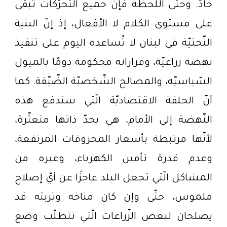
جادّ. وحتّى اللّحظة فإنّ جميع التّحرّكات تبقى
على مستوى الكلام لا الأفعال، إذ إنّ البنية
التّحتيّة في لبنان لا تُساعده اليوم على تنفيذ
نهضة زراعيّة، وقراراته محكومة دومًا بالميول
السّياسيّة، والمصالح الشّخصيّة الضّيّقة. كما
أنّ الحلقة الاقتصاديّة الّتي ستدفع هذه
النّهضة إلى الأمام، هي بحدّ ذاتها متعثّرة،
لأنّها مرتبطة بأسعار المحروقات المرتفعة،
وعدم قدرة تأمين الكهرباء، وغيره من
المشاكل الّتي تجعل البلد عاجزًا عن أيّ إصلاح
ملموس، حتّى وإن كان مناخه وتربته قد
يصلحان لبعض الزّراعات الّتي تتطلّب وضع