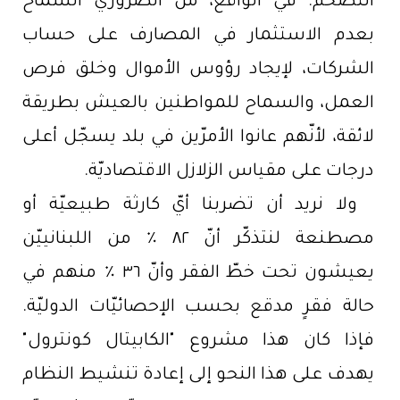
التضخّم. في الواقع، من الضروريّ السماح
بعدم الاستثمار في المصارف على حساب
الشركات، لإيجاد رؤوس الأموال وخلق فرص
العمل، والسماح للمواطنين بالعيش بطريقة
لائقة، لأنّهم عانوا الأمرّين في بلد يسجّل أعلى
درجات على مقياس الزلازل الاقتصاديّة.
ولا نريد أن تضربنا أيّ كارثة طبيعيّة أو
مصطنعة لنتذكّر أنّ ٨٢ ٪ من اللبنانييّن
يعيشون تحت خطّ الفقر وأنّ ٣٦ ٪ منهم في
حالة فقرٍ مدقع بحسب الإحصائيّات الدوليّة.
فإذا كان هذا مشروع "الكابيتال كونترول"
يهدف على هذا النحو إلى إعادة تنشيط النظام