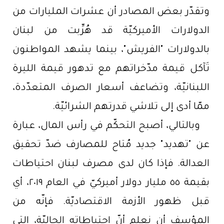
وتقدّر بعض المصادر أن عشرات المليارات من
الدولارات الأميركيّة قد هُرِّبت من لبنان
بالدولارات "الفريش"، بينما يشهد المواطنون
تَآكل قيمة مدّخراتهم مع تدهور قيمة الليرة
اللبنانيّة، وتضاعف أسعار الصرف المتعدّدة،
ممّا أدى إلى تلاشي قدرتهم الشرائيّة.
وبالتالي، أصبح التحكّم في رأس المال، عبارة
عن "تهديد" جديد مُتاح للمصارف ضدّ تحقيق
العدالة. فإذا كان لدى مصرف لبنان احتياطات
بقيمة ٥٥ مليار دولار أميركيّ في العام ٢٠١٩، أي
قبل ظهور الأزمة الاقتصاديّة. فإنّه من
المؤسِف أن نعلم أنّ احتياطاته الحاليّة، التي