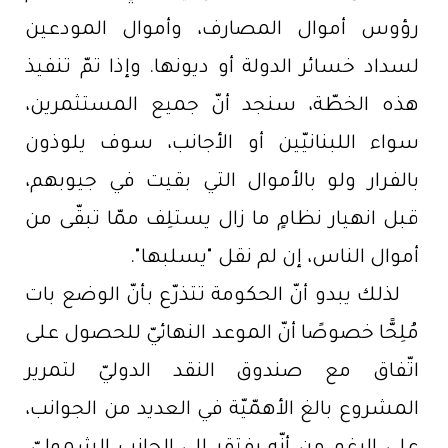
رؤوس أموال المصارف، وأموال المودعين
لسداد خسائر الدولة أو ديونها. وإذا تمّ تنفيذ
هذه الخطّة، سنجد أنّ جميع المستثمرين،
سواء اللبنانيّين أو الأجانب، سوف يلوذون
بالفرار ولو بالأموال التي بقيت في جيوبهم،
قبل انهيار نظامٍ ما زال يستلِف ممّا تبقّى من
أموال الناس، إن لم نقل "يسلبها".
لذلك يبدو أنّ الحكومة تتذرّع بأنّ الوضع بات
مُلِحًّا خصوصًا أنّ الموعد النهائيّ للحصول على
اتّفاق مع صندوق النقد الدوليّ لتمرير
المشروع بالغ الأهمّيّة في العديد من الجوانب،