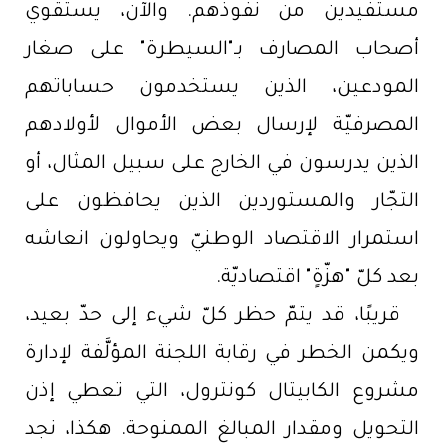
مستفيدين من نفوذهم. والآن، يستقوي
أصحاب المصارف بـ"السيطرة" على صغار
المودعين، الذين يستخدمون حساباتهم
المصرفيّة لإرسال بعض الأموال لأولادهم
الذين يدرسون في الخارج على سبيل المثال، أو
التجّار والمستوردين الذين يحافظون على
استمرار الاقتصاد الوطنيّ ويحاولون انعاشه
بعد كلّ "هزّةٍ" اقتصاديّة.
قريبًا، قد يتمّ حظر كلّ شيء إلى حدّ بعيد،
ويكمن الخطر في رقابة اللجنة المؤلَّفة لإدارة
مشروع الكابيتال كونترول، التي تعطي إذن
التحويل ومقدار المبالغ الممنوحة. هكذا، نجد