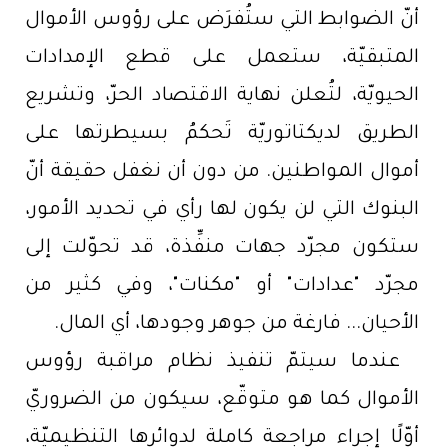
أنّ الضوابط التي ستُفرَض على رؤوس الأموال
المتبقيّة، ستعمل على قطع الإمدادات
الحيويّة، لتُعلن نهاية الاقتصاد الحرّ، وتشريع
الطريق لديكتاتوريّة تَحكمُ بسيطرتها على
أموال المواطنين. من دون أن نغفل حقيقة أنّ
البنوك التي لن يكون لها رأي في تحديد الأمور،
ستكون مجرّد جهات منفِّذة، قد تحوّلت إلى
مجرّد "عدادات" أو "مكنات"، وفي كثير من
الأحيان... فارغة من جوهر وجودها، أي المال.
عندما سيتمّ تنفيذ نظام مراقبة رؤوس
الأموال كما هو متوقّع، سيكون من الضروريّ
أوّلًا إجراء مراجعة كاملة لدوائرها التنظيميّة،