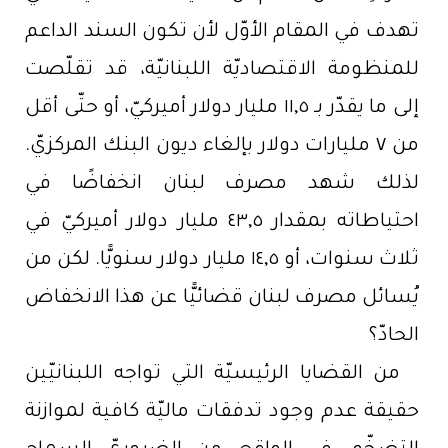
تهدف في المقام الأوّل لأن تكون السند الداعم
للمنظومة الاقتصاديّة اللبنانيّة، قد تقلّصت
إلى ما يقدّر بـ ١١,٥ مليار دولار أميركيّ، أو حتّى أقل
من ٧ مليارات دولار بإلغاء ديون البنك المركزيّ.
لذلك شهد مصرف لبنان انخفاضًا في
احتياطاته بمقدار ٤٣,٥ مليار دولار أميركيّ في
ثلاث سنوات، أو ١٤,٥ مليار دولار سنويًّا. لكن من
يُسائل مصرف لبنان قضائيًّا عن هذا الانخفاض
الحادّ؟
من القضايا الرئيسيّة التي تواجه اللبنانيّين
حقيقة عدم وجود تدفقات ماليّة كافية لموازنة