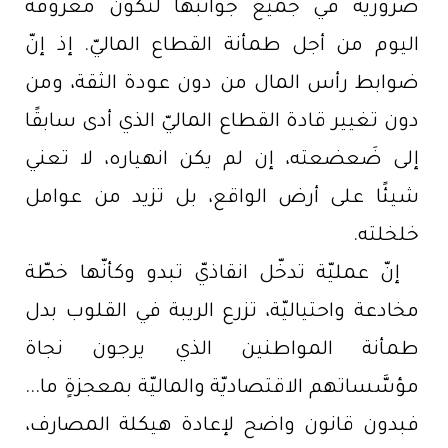
ضروريّة في جميع جوانبها لتكون معروفة
اليوم من أجل طمأنة القطاع الماليّ. إذ إنّ
ضوابط رأس المال من دون عودة الثقة، ومن
دون تغيير قادة القطاع الماليّ الذي أدى سابقًا
إلى ضَعضعته، إن لم يكن انهياره، لا تعني
شيئًا على أرض الواقع، بل تزيد من عوامل
خلخلته.
إنّ عمليّة تدخّل انقاذيّ تبدو وكأنّها خطّة
مخادعة واحتياليّة، تزرع الريبة في القلوب بدل
طمأنة المواطنين الذي يرجون نجاة
مؤسَّساتهم الاقتصاديّة والماليّة بمعجزةٍ ما...
فبدون قانون واضح لإعادة هيكلة المصارف،