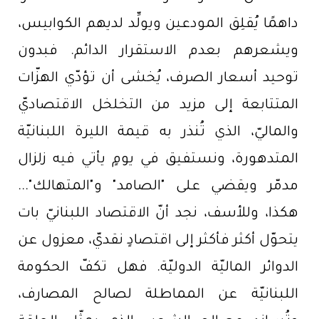
داهمًا يُقلِق المودعين ويولِّد لديهم الكوابيس،
ويشعرهم بعدم الاستقرار الدائم. فبدون
توحيد أسعار الصرف، يُخشى أن تؤدّي الهزّات
المتتابعة إلى مزيد من التخلخل الاقتصاديّ
والماليّ، الذي تُنذر به قيمة الليرة اللبنانيّة
المتدهورة، ونستفيق في يومٍ يأتي فيه زلزال
مدمّر ويقضي على "الصامد" و"المتهالك"...
هكذا، وللأسف، نجد أنّ الاقتصاد اللبنانيّ بات
يتحوّل أكثر فأكثر إلى اقتصادٍ نقديّ، معزول عن
الدوائر الماليّة الدوليّة. فهل تكفّ الحكومة
اللبنانيّة عن المماطلة لصالح المصارف،