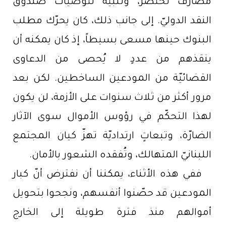
مصارف تحتضر، وتلبية لتوصيات صندوق
النقد الدوليّ. إلى جانب ذلك، كان يحرّك مطلب
البنوك حينها مسعى بسيطاً، إذ كان يمكنه أن
ينقذهم من عددٍ لا يُحصى من الدعاوى
القضائيّة من المودعين الساخطين. لكن بعد
مرور أكثر من ثلاث سنوات على الأزمة، لن يكون
لهذا التحكّم في رؤوس الأموال سوى الآثار
الضارّة، وتبعاتٍ ارتداديّة تهزّ كيان المجتمع
اللبنانيّ المتهالك، وتُفقده الشعور بالأمان.
ففي هذه الأثناء، يمكننا أن نفترض أنّ كبار
المودعين قد حصّنوا أنفسهم، ونجحوا بتحويل
أموالهم منذ فترة طويلة إلى الخارج