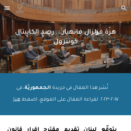
Skip to main content
Skip to navigation
هزّة فزلزال فانهيار... رصد الكابيتال
كونترول
نُشر هذا المقال في جريدة
الجمهوريّة
، في
١٧
-
٢
-٢٠٢
٣
. لقراءة المقال على الموقع، اضغط
هنا
.
يتوقّع لبنان تقديم مقترح إقرار قانون