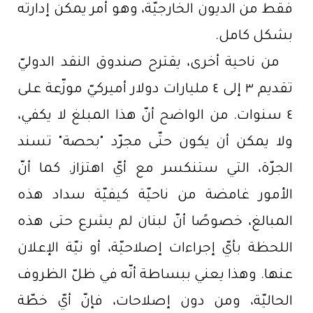
فقط من الديون الخارجيّة، وهو أمر يمكن إدارته
بشكل كامل.
من ناحية أخرى، يقترح صندوق النقد الدوليّ
تقديم ٣ إلى ٤ مليارات دولار أميركيّ موزّعة على
٤ سنوات. من الواضح أنّ هذا المبلغ لا يكفي،
ولا يمكن أن يكون حتّى مجرّد "بحصة" تسند
الجرّة، التي ستنكسر مع أيّ اهتزاز. كما أنّ
الأمور غامضة من ناحيّة كيفيّة سداد هذه
المبالغ، خصوصًا أنّ لبنان لم يشرع حتى هذه
اللحظة بأيّ إجراءات إصلاحيّة، أو نيّة الإعلان
عنها. وهذا يعني ببساطة أنّه في ظلّ الظروف
الحاليّة، ومن دون إصلاحات، فإنّ أيّ خطّة