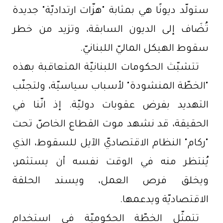
ستولّد ديونًا هي بمثابة "هزّات ارتداديّة" جديدة
تُضَاف إلى الديون السابقة، وتزيد من خطر
سقوط الهيكل الماليّ اللبنانيّ.
تتشبّث الحكومات اللبنانيّة المتعاقبة بهذه
"الخطّة المنشودة" لأسباب سياسيّة، ولتجنّب
التهديد بفرض عقوبات دوليّة. إذ انّنا في
الحقيقة، قد نشهد موت القطاع الخاصّ تحت
"ركام" النظام الاقتصاديّ الآيل للسقوط، الذي
يُنتظر منه في الوقت نفسه أن يستثمر،
ويخلق فرص العمل، ويسند الحلقة
الاقتصاديّة ويدعمها.
تتمثّل الخطّة الحكوميّة في استخدام