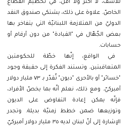
للأسف، لا أكثر ولا أقلّ، في تحطيم القطاع
الخاصّ. علاوة على ذلك، يشتكي صندوق النقد
الدوليّ من المتلازمة اللبنانيّة التي يتفاخر بها
بعض الجُهّال في "القيادة" من دون أرقام أو
حسابات.
في الواقع، إنّها خطّة للحكومتين
المتعاقبتين. وتستند الفكرة إلى حقيقة وجود
"خسائر" أو بالأحرى "ديون" تُقدّر بـ ٧٣ مليار دولار
أميركيّ. ومع ذلك، نعلم أنّه بما يخصّ الأفراد،
فإنّه يمكن إعادة التفاوض على الديون
وتوزيعها ضمن خطط زمنيّة بديلة. وتجدر
الإشارة إلى أنّ لبنان لديه ٣٥ مليار دولار أميركيّ