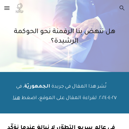
Skip to main content
Skip to navigation
هل تنهض بنا الرقمنة نحو الحوكمة
الرشيدة؟
نُشر هذا المقال في جريدة
الجمهوريّة
، في
٢٧
-
٤
-٢٠٢٤. لقراءة المقال على الموقع، اضغط
هنا
.
في عالم سريع التطوّر، لا نبالغ عندما نؤكّد