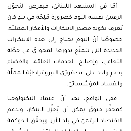
أمّا في المشهد اللبنانيّ، فيفرض التحوّل
الرقميّ نفسه اليوم كضرورة مُلِحّة في بلدٍ كان
يُعرف بكونه مصدر الابتكارات والأفكار العمليّة،
خصوصًا أنّ اليوم يحتاج إلى هذه الابتكارات
الجديدة التي تتمتّع بدورها المحوريّ في خطّة
التعافي، وإصلاح الخدمات العامّة، والقضاء
بحجرٍ واحد على عصفورَي البيروقراطيّة المملِّة
والفساد المؤسَّساتيّ.
ففي الواقع، نجد أنّ اعتماد التكنولوجيا
كمحفِّز حيويّ يمكن أن يُعزِّز الابتكار، ويدعم
الاقتصاد الرقميّ في بلد الأرز، ويحقّق الحوكمة