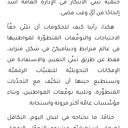
حتميّة تبنّي الابتكار في الإدارة العامّة أشدّ
إلحاحًا من أيّ وقت مضى.
هكذا، رأينا كيف للحكومات أن تلبّي حقّاً
الاحتياجات والتوقّعات المتطوّرة لمواطنيها
في عالم مترابط وديناميكيّ في شكل متزايد،
فقط عن طريق تبنّي التغيير، والاستفادة من
الإمكانات التحويليّة للتقنيّات الرقميّة.
وتستطيع حينها أن تتكيّف مع التحدّيات
المتطوِّرة، وتلبية توقّعات المواطنين، وبناء
مؤسَّسات عامّة أكثر مرونة واستجابة.
ختامًا، ما نحتاجه في لبنان اليوم، التكافل