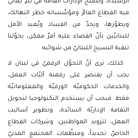
الرشيدة، ويصلح الإدارات العامّة في بلدٍ يُعاني
فيه القطاع العامّ ومؤسَّساته خطر التهالك،
ويطوّرها، ويحدّ من الفساد ويُعيد الأمل
للبنانيّين بأنّ القضاء عليه أمرٌ ممكن، يخوّلنا
تنقية النسيج اللبنانيّ من شوائبه.
كذلك، نرى أنّ التحوّل الرقميّ في لبنان لا
يجب أن يقتصر على رقمنة آليّات العمل،
والخدمات الحكوميّة الورقيّة والمعلوماتيّة
فقط. فيجب أن يستخدم التكنولوجيا لتحويل
الثقافة الإداريّة السائدة، وتطوير أساليب
العمل، لتزويد المواطنين، وشركات القطاع
الخاصّ تحديداً، ومنظّمات المجتمع المدنيّ