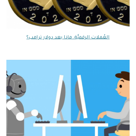
العُملات الرقميَّة: ماذا بعد دولار ترامب؟