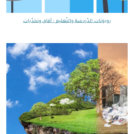
روبوتات الدّردشة والتّعليم - آفاق وتحدّيات