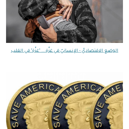
الوضع الاقتصاديّ - الإنسانيّ في غزَّة... "غزَّة" في القلب