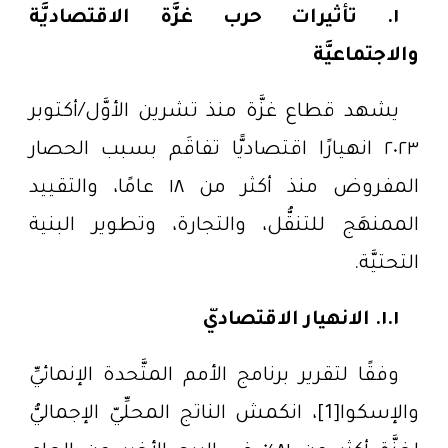
١. تأثيرات حرب غزَّة الاقتصاديَّة
والاجتماعيَّة
يشهد قطاع غزَّة منذ تشرين الأوَّل/أكتوبر
٢٠٢٣ انهيارًا اقتصاديًّا تفاقَم بسبب الحصار
المفروض منذ أكثر من ١٨ عامًا، والتقييد
الممنهَج للتنقُّل، والتجارة، وتطوير البنية
التحتيَّة.
١.١. الانهيار الاقتصاديّ
وفقًا لتقرير برنامج الأمم المتَّحدة الإنمائيِّ
والإسكوا[1]، انكمش الناتج المحلِّيّ الإجماليُّ