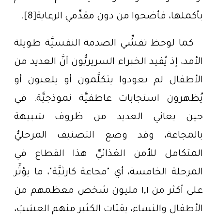
بأكملها، فأضحوا من دون مقدِّمي الرعاية[8].
كما لوحظ تفشِّي الصدمة النفسيَّة طويلة
الأمد، إذ يُفيد الخبراء السريريُّون أنَّ العديد من
الأطفال لم يعودوا يتكلَّمون أو يلعبون أو
يُظهرون استجابات عاطفيَّة نموذجيَّة. في
حين يعاني العديد من ظروف شبيهة
بالمجاعة، وقد وضع التصنيف المرحليُّ
المتكامل للأمن الغذائيِّ هذا القطاع في
المرحلة الخامسة، أي "مجاعة كارثيَّة"، ما يؤثِّر
على أكثر من ١,١ مليون شخص معظمهم من
الأطفال والنساء، يقتات الكثير منهم العشبَ،