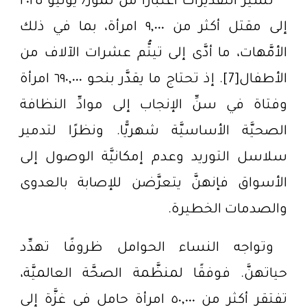
تشير التقديرات اعتبارًا من تمُّوز/ يوليو ٢٠٢٥
إلى مقتل أكثر من ٩,٠٠٠ امرأة، بما في ذلك
الأمَّهات، ما أدَّى إلى تيتُّم عشرات الآلاف من
الأطفال[7]. إذ تحتاج ما يقدَّر بنحو ٦٩٠,٠٠٠ امرأة
وفتاة في سنِّ الإنجاب إلى موادِّ النظافة
الصحيَّة الأساسيَّة شهريًّا. ونظرًا لتدمير
سلاسل التوريد وعدم إمكانيَّة الوصول إلى
الأسواق فإنهنَّ يتعرَّضن للإصابة بالعدوى
والصدمات الخطيرة.
وتواجه النساء الحوامل ظروفًا تهدِّد
حياتهنَّ. فوفقًا لمنظَّمة الصحَّة العالميَّة،
تفتقر أكثر من ٥٠,٠٠٠ امرأة حامل في غزَّة إلى