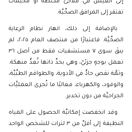
إلى العيش في ملاجئ مكتظَّة أو مخيَّمات
تفتقر إلى المرافق الصحِّيَّة.
بالإضافة إلى ذلك، انهار نظام الرعاية
الصحِّيَّة. فاعتبارًا من منتصف العام ٢٠٢٥، لم
يبقَ سوى ٧ مستشفيات فقط من أصل ٣٦
تعمل بوجهٍ جزئيّ، وهي بحدِّ ذاتها تُعدُّ منهكة.
وثمَّة نقص حادٌّ في الأدوية، والطواقم الطبِّيَّة،
والوقود، والكهرباء، فغالبًا ما تُجرى العمليَّات
الجراحيَّة من دون تخدير.
وقد انخفضت إمكانيَّة الحصول على المياه
النظيفة إلى أقلِّ من ٣ لترات للشخص الواحد