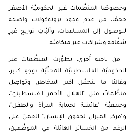
وخصوصًا المنظَّمات غير الحكوميَّة الأصغر
حجمًا، من عدم وجود بروتوكولات واضحة
للوصول إلى المساعدات، وآليَّاتِ توزيع غيرِ
شفَّافة وشراكات غير متكافئة.
من ناحية أُخرى، تطوَّرت المنظَّمات غير
الحكوميَّة الفلسطينيَّة المحلِّيَّة بوجهٍ كبير،
وغالبًا ما تتحمَّل أكبر المخاطر. وتواصِل
منظَّماتٌ مثل "الهلال الأحمر الفلسطينيّ"،
وجمعيَّة "عائشة لحماية المرأة والطفل"،
و"مركز الميزان لحقوق الإنسان" العملَ على
الرغم من الخسائر الهائلة في الموظَّفين،