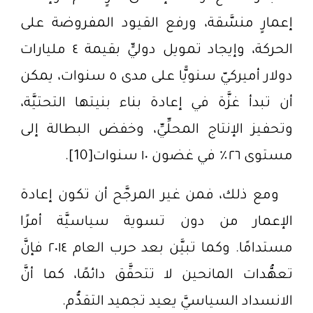
إعمارٍ منسَّقة، ورفع القيود المفروضة على
الحركة، وإيجاد تمويل دوليٍّ بقيمة ٤ مليارات
دولار أميركيّ سنويًّا على مدى ٥ سنوات، يمكن
أن تبدأ غزَّة في إعادة بناء بنيتها التحتيَّة،
وتحفيز الإنتاج المحلِّيِّ، وخفض البطالة إلى
مستوى ٢٦٪ في غضون ١٠ سنوات[10].
ومع ذلك، فمن غير المرجَّح أن تكون إعادة
الإعمار من دون تسوية سياسيَّة أمرًا
مستدامًا. وكما تبيَّن بعد حرب العام ٢٠١٤ فإنَّ
تعهُّدات المانحين لا تتحقَّق دائمًا، كما أنَّ
الانسداد السياسيَّ يعيد تجميد التقدُّم.