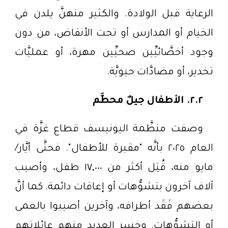
الرعاية قبل الولادة. والكثير منهنَّ يلدن في
الخيام أو المدارس أو تحت الأنقاض، من دون
وجود أخصَّائيِّين صحيِّين مهرة، أو عمليَّات
تخدير، أو مضادَّات حيويَّة.
٢.٢. الأطفال جيلٌ محطَّم
وصفت منظَّمة اليونيسف قطاع غزَّة في
العام ٢٠٢٥ بأنَّه "مقبرة للأطفال". فحتَّى أيَّار/
مايو منه، قُتِل أكثر من ١٧,٠٠٠ طفل، وأصيب
آلاف آخرون بتشوُّهات أو إعاقات دائمة. كما أنَّ
بعضهم فَقَد أطرافه، وآخرين أصيبوا بالعمى
أو التشوُّهات. وخسر العديد منهم عائلاتهم