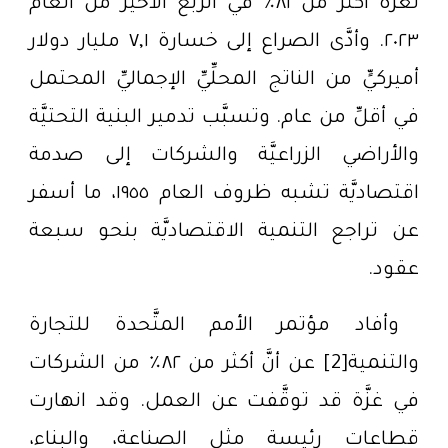
لغزَّة أكثر من ٨١٪ في الربع الأخير من العام
٢٠٢٣. وأدَّى الصراع إلى خسارة ٧,١ مليار دولار
أميركيٍّ من الناتج المحلِّيِّ الإجماليِّ المحتمل
في أقلِّ من عام. وتسبَّب تدمير البنية التحتيَّة
والأراضي الزراعيَّة والشركات إلى صدمة
اقتصاديَّة تشبه ظروف العام ١٩٥٥، ما أسفر
عن تراجع التنمية الاقتصاديَّة بنحو سبعة
عقود.
وأفاد مؤتمر الأمم المتَّحدة للتجارة
والتنمية[2] عن أنَّ أكثر من ٨٢٪ من الشركات
في غزَّة قد توقَّفت عن العمل. وقد انهارت
قطاعات رئيسة مثل الصناعة، والبناء،