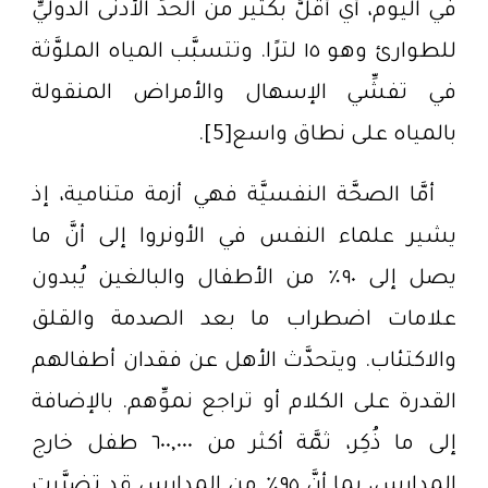
في اليوم، أي أقلُّ بكثير من الحدِّ الأدنى الدوليِّ
للطوارئ وهو ١٥ لترًا. وتتسبَّب المياه الملوَّثة
في تفشِّي الإسهال والأمراض المنقولة
بالمياه على نطاق واسع[5].
أمَّا الصحَّة النفسيَّة فهي أزمة متنامية، إذ
يشير علماء النفس في الأونروا إلى أنَّ ما
يصل إلى ٩٠٪ من الأطفال والبالغين يُبدون
علامات اضطراب ما بعد الصدمة والقلق
والاكتئاب. ويتحدَّث الأهل عن فقدان أطفالهم
القدرة على الكلام أو تراجع نموِّهم. بالإضافة
إلى ما ذُكِر، ثمَّة أكثر من ٦٠٠,٠٠٠ طفل خارج
المدارس، بما أنَّ ٩٥٪ من المدارس قد تضرَّرت