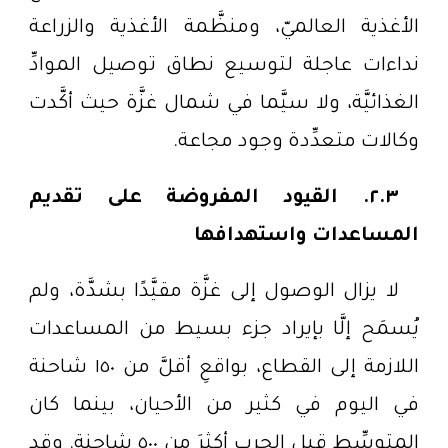
الأغذية العالميّ، ومنظَّمة الأغذية والزراعة
نداءات عاجلة لتوسيع نطاق توصيل الموادِّ
الغذائيَّة، ولا سيَّما في شمال غزَّة حيث أكَّدت
وكالات متعدِّدة وجود مجاعة.
٢.٣. القيود المفروضة على تقديم
المساعدات واستهدافها
لا يزال الوصول إلى غزَّة مقيَّدًا بشدَّة، ولم
يُسمَح إلَّا بإيراد جزء بسيط من المساعدات
اللازمة إلى القطاع، بواقعِ أقلَّ من ١٥٠ شاحنة
في اليوم في كثير من الأحيان، بينما كان
المتوسِّط قبل الحرب أكثرَ من ٥٠٠ شاحنة. وقد