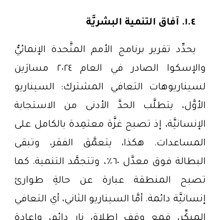
١.٤. آفاق التنمية البشريَّة
يحدِّد تقرير برنامج الأمم المتَّحدة الإنمائيُّ
والإسكوا الصادر في العام ٢٠٢٤ مسارَين
لسيناريوهات التعافي المشترك: السيناريو
الأوَّل، يتطلَّب الحدَّ الأدنى من الاستجابة
الإنسانيَّة، إذ تصبح غزَّة معتمِدة بالكامل على
المساعدات. هكذا، يتعمَّق الفقر، وتبقى
البطالة فوق معدَّل ٦٠٪، وتتجمَّد التنمية. كما
تصبح المنطقة عبارة عن حالةِ طوارئ
إنسانيَّة دائمة. أمَّا السيناريو الثاني، أي التعافي
المبكِّر، فمع وقف إطلاق نارٍ دائم، وإعادة