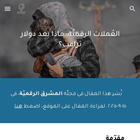
Skip to main content
Skip to navigation
العُملات الرقميَّة: ماذا بعد دولار
ترامب؟
نُشر هذا المقال في مجلّة
المشرق الرقميّة
، في
١٥-
٩
-٢٠٢٥. لقراءة المقال على الموقع، اضغط
هنا
.
مقدّمة