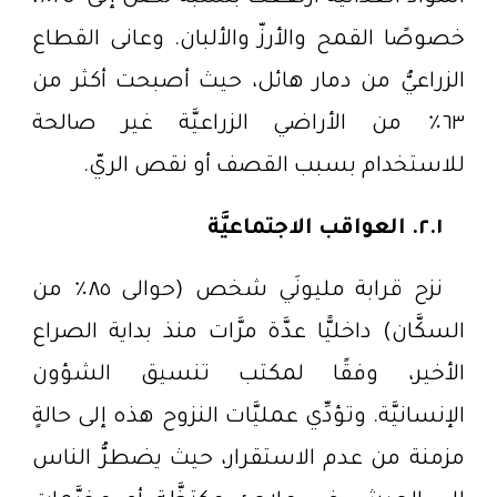
خصوصًا القمح والأرزّ والألبان. وعانى القطاع
الزراعيُّ من دمار هائل، حيث أصبحت أكثر من
٦٣٪ من الأراضي الزراعيَّة غير صالحة
للاستخدام بسبب القصف أو نقص الريّ.
٢.١. العواقب الاجتماعيَّة
نزح قرابة مليونَي شخص (حوالى ٨٥٪ من
السكَّان) داخليًّا عدَّة مرَّات منذ بداية الصراع
الأخير، وفقًا لمكتب تنسيق الشؤون
الإنسانيَّة. وتؤدِّي عمليَّات النزوح هذه إلى حالةٍ
مزمنة من عدم الاستقرار، حيث يضطرُّ الناس