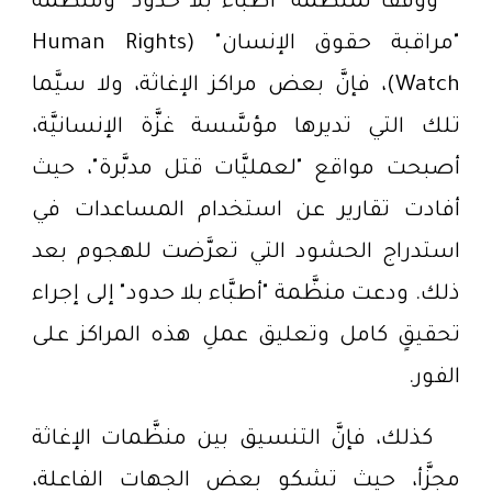
ووفقًا لمنظَّمة "أطبَّاء بلا حدود" ومنظَّمة
"مراقبة حقوق الإنسان" (Human Rights
Watch)، فإنَّ بعض مراكز الإغاثة، ولا سيَّما
تلك التي تديرها مؤسَّسة غزَّة الإنسانيَّة،
أصبحت مواقع "لعمليَّات قتل مدبَّرة"، حيث
أفادت تقارير عن استخدام المساعدات في
استدراج الحشود التي تعرَّضت للهجوم بعد
ذلك. ودعت منظَّمة "أطبَّاء بلا حدود" إلى إجراء
تحقيقٍ كامل وتعليق عملِ هذه المراكز على
الفور.
كذلك، فإنَّ التنسيق بين منظَّمات الإغاثة
مجزَّأ، حيث تشكو بعض الجهات الفاعلة،