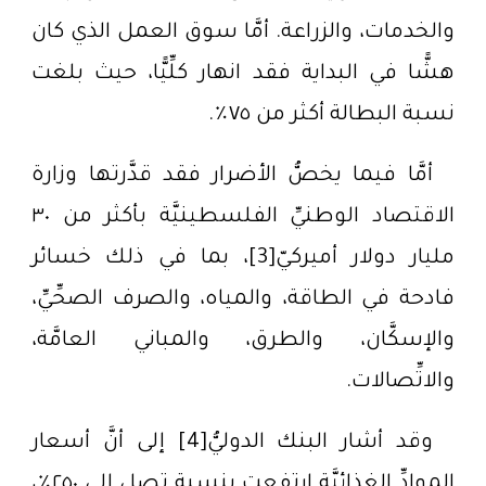
والخدمات، والزراعة. أمَّا سوق العمل الذي كان
هشًّا في البداية فقد انهار كلِّيًّا، حيث بلغت
نسبة البطالة أكثر من ٧٥٪.
أمَّا فيما يخصُّ الأضرار فقد قدَّرتها وزارة
الاقتصاد الوطنيِّ الفلسطينيَّة بأكثر من ٣٠
مليار دولار أميركيّ[3]، بما في ذلك خسائر
فادحة في الطاقة، والمياه، والصرف الصحِّيِّ،
والإسكَّان، والطرق، والمباني العامَّة،
والاتِّصالات.
وقد أشار البنك الدوليُّ[4] إلى أنَّ أسعار
الموادِّ الغذائيَّة ارتفعت بنسبة تصل إلى ٢٥٠٪،