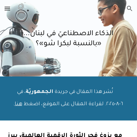
Skip to main content
Skip to navigation
الذكاء الاصطناعيّ في لبنان...
«بالنسبة لبكرا شو»؟
نُشر هذا المقال في جريدة
الجمهوريّة
، في
٦
-
٨
-٢٠٢٥. لقراءة المقال على الموقع، اضغط
هنا
.
مع بزوغ فجر الثورة الرقمية العالمية، يبرز