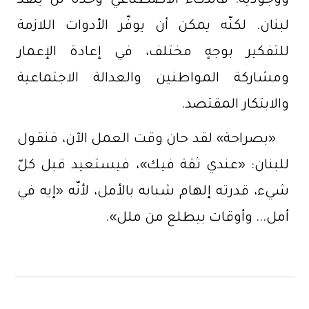
ووجودية. فالذكاء الاصطناعي وحده لن ينقذ
لبنان. لكنّه يمكن أن يوفّر الأدوات اللازمة
للتفكير بوجهٍ مختلف، في إعادة الإعمار
ومشاركة المواطنين والعدالة الاجتماعية
والابتكار المقتصد.
«بصراحة» لقد حان وقت العمل الآن، فنقول
للبنان: «عندي ثقة فيك»، فيستعيد قبل كلّ
شيء، قدرته إلهام شبابه بالأمل، لأنّه «إيه في
أمل... وأوقات بيطلع من ملل».