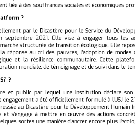
ent liée à des souffrances sociales et économiques pro
latform ?
ciellement par le Dicastère pour le Service du Dévelo
n septembre 2021. Elle vise à engager tous les acte
arche structurée de transition écologique. Elle repose
 la réponse au cri des pauvres, l’adoption de modes d
ologique et la résilience communautaire. Cette plat
boration mondiale, de témoignage et de suivi dans le te
Si’ ?
re et public par lequel une institution déclare son
 engagement a été officiellement formulé à l’USJ le 21
 adressée au Dicastère pour le Développement Humain In
ue et s’engage à mettre en œuvre des actions concrè
quelques sortes une manière d’ancrer encore plus l’écol