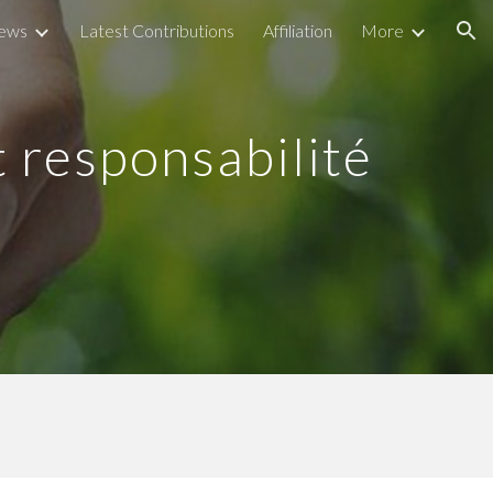
iews
Latest Contributions
Affiliation
More
ion
et responsabilité