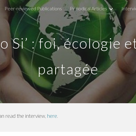
Peer-reviewed Publications
Periodical Articles
Interv
ip to main content
Skip to navigat
 Si’ : foi, écologie 
partagée
can read the interview,
here
.