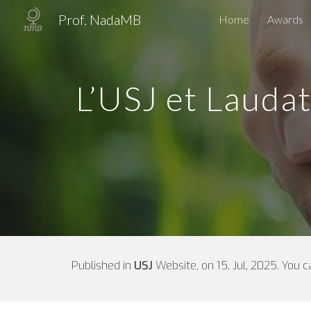
Prof. NadaMB
Home
Awards
Sk
L’USJ et Laudato
Published in
USJ
Website
, on
15
,
Jul
, 202
5
. You 