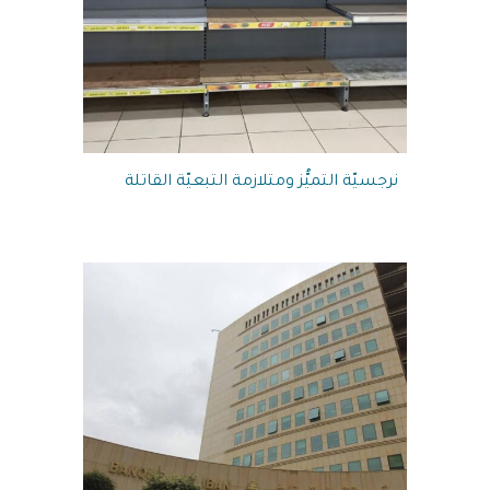
نرجسيّة التميُّز ومتلازمة التبعيّة القاتلة