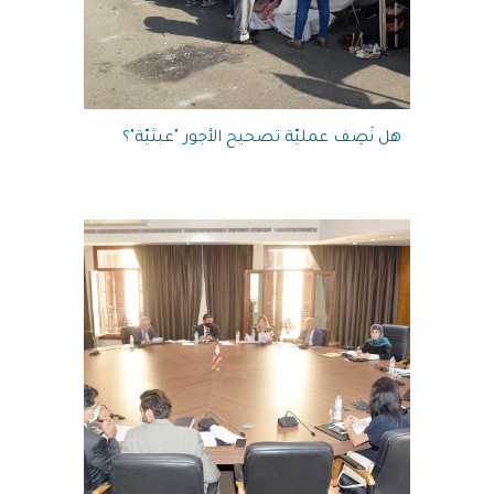
هل نَصِف عمليّة تصحيح الأجور "عبثيّة"؟