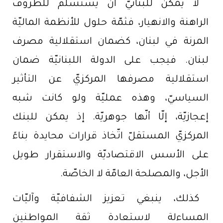
لا يمكن للبنانيّ أن يستسلم للظروف
الراهنة والانهيار، فثمّة حلول للأنظمة الماليّة
المرنة في لبنان، كضمان استقلالية مصرف
لبنان. فيجب على الدولة اللبنانيّة ضمان
استقلالية مصرفها المركزيّ عن التأثير
السياسيّ، وهذه عمليّة ولو كانت شبه
إعجازيّة، إلّا أنّها جوهريّة. إذ يمكن للبنك
المركزيّ المستقلّ اتّخاذ قرارات محايدة بناءً
على الأسس الاقتصاديّة والاستقرار طويل
الأجل، والمصلحة العامّة لا الخاصّة.
كذلك، ينبغي تعزيز الشفافيّة وآليّات
المساءلة لاستعادة ثقة المواطنين