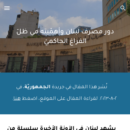
Skip to main content
Skip to navigation
دور مصرف لبنان وأهمّيته في ظلّ
الفراغ الحاكميّ
نُشر هذا المقال في جريدة
الجمهوريّة
، في
٢
-
٨
-٢٠٢٣. لقراءة المقال على الموقع، اضغط
هنا
.
يشهد لبنان في الآونة الأخيرة سلسلة من