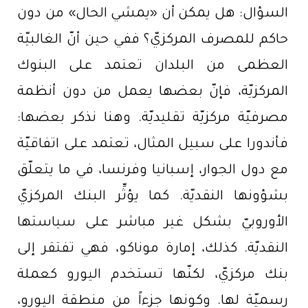
السؤال: هل يمكن أن «يمشي الحال» من دون
حاكم للمصرف المركزيّ؟ ففي حين أنّ الغالبيّة
العظمى من البلدان تعتمد على البنوك
المركزيّة، فإنّ بعضها يعمل من دون أنظمة
مصرفيّة مركزيّة تقليديّة. وهنا نذكر بعضها:
فأندورا على سبيل المثال، تعتمد على اتفاقيّة
مع دول الجوار، إسبانيا وفرنسا، في ما يتعلّق
بشؤونها النقديّة. كما يؤثِّر البنك المركزيّ
الأوروبيّ بشكل غير مباشر على سياستها
النقديّة. كذلك، إمارة موناكو، فهي تفتقر إلى
بنك مركزيّ، لكنّها تستخدم اليورو كعملة
رسميّة لها. وكونها جزءاً من منطقة اليورو،