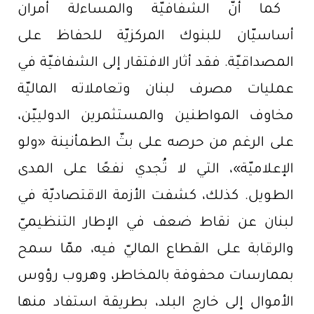
كما أنّ الشفافيّة والمساءلة أمران
أساسيّان للبنوك المركزيّة للحفاظ على
المصداقيّة. فقد أثار الافتقار إلى الشفافيّة في
عمليات مصرف لبنان وتعاملاته الماليّة
مخاوف المواطنين والمستثمرين الدولييّن،
على الرغم من حرصه على بثّ الطمأنينة «ولو
الإعلاميّة»، التي لا تُجدي نفعًا على المدى
الطويل. كذلك، كشفت الأزمة الاقتصاديّة في
لبنان عن نقاط ضعف في الإطار التنظيميّ
والرقابة على القطاع الماليّ فيه، ممّا سمح
بممارسات محفوفة بالمخاطر، وهروب رؤوس
الأموال إلى خارج البلد، بطريقة استفاد منها