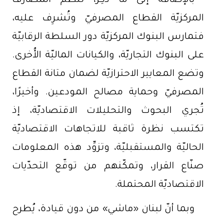
بالإضافة إلى ما ذُكِر، تُنظِّم المصارف
المركزيّة القطاع المصرفيّ وتُشرِف عليه،
فتمارس البنوك المركزيّة دور السلطة الرقابيّة
على البنوك التجاريّة، والكيانات الماليّة الأُخرى.
وتضع المعايير الاحترازيّة لضمان متانة القطاع
المصرفيّ وحماية مصالح المودعين. وأخيرًا،
تُجري البحوث والتحليلات الاقتصاديّة، إذ
تكتسب نظرة ثاقبة للاتجاهات الاقتصاديّة
الحاليّة والمستقبليّة، وتزوِّد هذه المعلومات
صنّاع القرار، وتمكّنهم من توقّع التحدّيات
الاقتصاديّة المحتملة.
وبما أنّ لبنان «ماشي» من دون قيادة، يُطرح