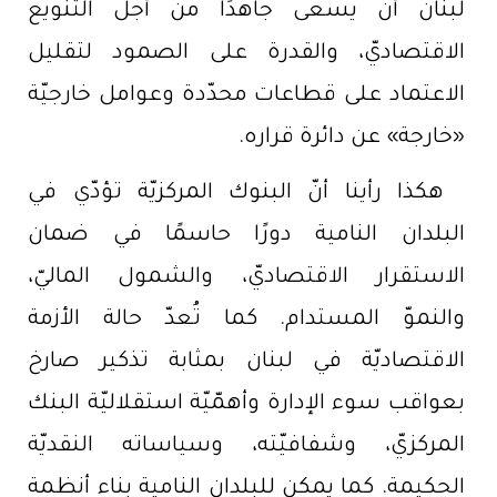
لبنان أن يسعى جاهدًا من أجل التنويع
الاقتصاديّ، والقدرة على الصمود لتقليل
الاعتماد على قطاعات محدّدة وعوامل خارجيّة
«خارجة» عن دائرة قراره.
هكذا رأينا أنّ البنوك المركزيّة تؤدّي في
البلدان النامية دورًا حاسمًا في ضمان
الاستقرار الاقتصاديّ، والشمول الماليّ،
والنموّ المستدام. كما تُعدّ حالة الأزمة
الاقتصاديّة في لبنان بمثابة تذكير صارخ
بعواقب سوء الإدارة وأهمّيّة استقلاليّة البنك
المركزيّ، وشفافيّته، وسياساته النقديّة
الحكيمة. كما يمكن للبلدان النامية بناء أنظمة