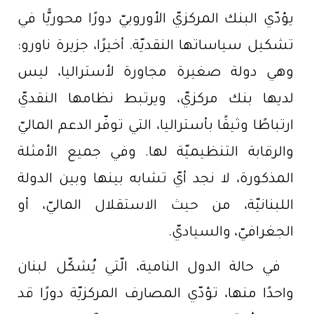
يؤدّي البنك المركزيّ الأوروبيّ دورًا محوريًّا في
تشكيل سياساتها النقديّة. أخيرًا، جزيرة ناورو:
وهي دولة صغيرة مجاورة لأستراليا، ليس
لديها بنك مركزيّ، ويرتبط نظامها النقديّ
ارتباطًا وثيقًا بأستراليا، التي توفّر الدعم الماليّ
والرقابة التنظيميّة لها. وفي جميع الأمثلة
المذكورة، لا نجد أيّ تشابه بينها وبين الدولة
اللبنانيّة، من حيث الاستقلال الماليّ، أو
الجغرافيّ، والسياديّ.
في حالة الدول النامية، الّتي يُشكّل لبنان
واحدًا منها، تؤدّي المصارف المركزيّة دورًا قد