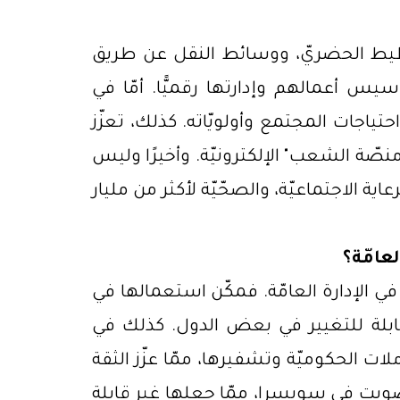
خطيط الحضريّ، ووسائط النقل عن طريق
 تأسيس أعمالهم وإدارتها رقميًّا. أمّا في
ياجات المجتمع وأولويّاته. كذلك، تعزّز
صّة الشعب" الإلكترونيّة. وأخيرًا وليس
ية الاجتماعيّة، والصحّيّة لأكثر من مليار
لعامّة؟
ي الإدارة العامّة. فمكّن استعمالها في
قابلة للتغيير في بعض الدول. كذلك في
تهدف إلى رقمنة جميع المعاملات الحكوميّة وتشفيرها، ممّا عزّز الثقة
صويت في سويسرا، ممّا جعلها غير قابلة