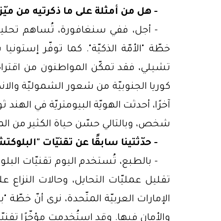
-
هل من أمثلة على ما ذكرتيه من ميّ
-
أجل، ففي سنغافورة، تُساهم تحليل
خطّة "الأمّة الذكيّة". كما توفّر إستونيا 
تشيلي، فقد تمكّن المواطنون من اقتراح م
كوريا الجنوبيّة من شعور الشموليّة والا
آخرًا، أحدثت الهويّة البيومتريّة في الهند
شخص، وبالتالي حسّن حياة الكثير من ال
-
حدّثتينا سابقًا عن تقنيّات "البلوكتش
-
بالطبع، تُستخدم اليوم تقنيّات البل
تقليل عمليّات التحايل، وحالات النزاع
والأمان فيها. وقد استُخدمت مؤخّرًا تق