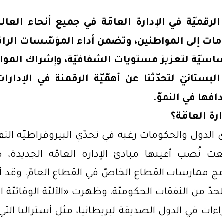
ات الرقميّة في الإدارة العامّة في جميع أنحاء الع
لخدمات إلى المواطنين، وتضمن أداء المؤسّسات الرائ
ساسيّة لتعزيز مستويات الشفافيّة، وإشراك المواط
لبستانيّ لتحدّثنا عن أهمّيّة الرقمنة في الإدارا
افها في النموّ
.
رة العامّة؟
دول والحكومات رغبة في تحدّي البيروقراطيّة التقليد
ت نُصب أعينها مبادئ الإدارة العامّة الجديدة،
ج ممارسات القطاع الخاصّ في القطاع العامّ. وقد أبص
 من النفقات الحكوميّة، وظهرت «الآليّة الوقائيّة ا
ءات في الدول الصديقة لبريطانيا، مثل أستراليا التي