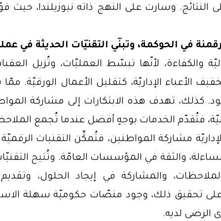
على النتائج. وسارت على النهج ذاته نيوزيلندا، حيث ف
رقمنة في الحوكمة، وتبنّي التقنيّات الحديثة في عمل
ليّة والكفاءة، لأنّها تبسّط العمليّات، وتُزيل ال
 الأعباء الإداريّة، كتقليل الأعمال الورقيّة. ممّا ي
ود. كذلك، تهدف هذه الابتكارات إلى مشاركة المواطن
ة، فتُقدّم الخدمات بوجهٍ أفضل عندما تُجمع الملاح
 الإداريّة مشاركة المواطنين، فتُمكِّن التقنيات الرقميّ
لمساءلة، والثقة في المؤسسات العامّة. وتُتيح التقنيّ
لملاحظات، والمشاركة في إيجاد الحلول، وتقدي
ى تحقيق ذلك، وجود منصّات حكوميّة سهلة الاستخ
 الرضى لديه.