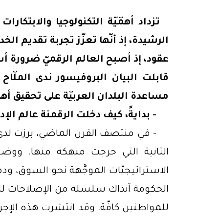
تزداد أهمّيّة التكنولوجيا والابتكار
الرشيدة، إذ أنّها تعزّز تجربة تقديم ا
عقود، إذ أصبح العالم الرقميّ ضرورة أ
قابلت البيان البروفيسور ندى الملّاح ا
مساعدة البلدان العربيّة على تحقيق أهد
- بدايةً، كيف دخلت الرقمنة عالم الإدا
-
في منتصف القرن الماضي، برزت لدى ال
الثانية التي خرجت منهكة منها. ووضع
الاستراتيجيّات الموجَّهة نحو السوق، ودم
الحكومة آنذاك سلسلة من الإصلاحات للحدّ
للمواطنين كافّة. وقد انتشرت هذه الإجرا