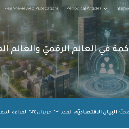
Peer-reviewed Publications
Periodical Articles
Interv
ip to main content
Skip to navigat
مة في العالم الرقميّ والعالم الع
مجلّة
البيان الاقتصاديّة
، العدد ٦
٣١
،
حزيران
٢٠٢٤. لقراءة المقابلة في المجلّة، اضغط