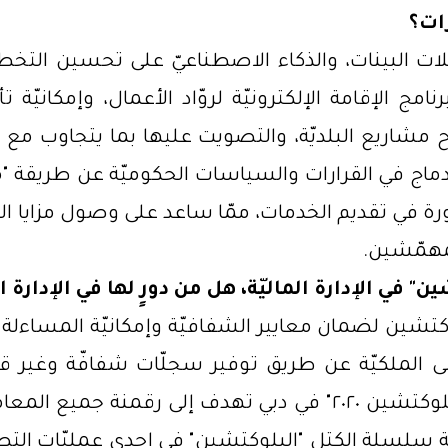
زات؟
ات البينات، والذكاء الاصطناعيّ على تحسين الت
برنامج الإقامة الإلكترونيّة لروّاد الأعمال، وإمكانيّة
شاريع البلديّة، والتصويت عليها بما يتجاوب مع احت
ندماج في القرارات والسياسات الحكوميّة عن طريقة "من
 ثورة في تقديم الخدمات، ممّا ساعد على وصول مزايا الرعا
مهمّشين.
ين" في الإدارة الماليّة، هل من دورٍ لها في الإدارة ا
وكتشين لضمان معايير الشفافيّة وإمكانيّة المساءلة ف
 على الملكيّة عن طريق توفير سجلّات شفافّة وغير 
الإمارات العربيّة المتّحدة، نرى أنّ خطّة "بلوكتشين ٢٠٢٠" في دبي 
نيّة سلسلة الكتل "البلوكتشين" في إحدى عمليّات الت