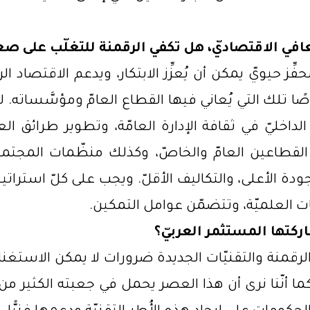
عافي الاقتصاديّ، هل تكفي الرقمنة للتغلّب على صع
حفِّز حيويّ يمكن أن يُعزِّز الابتكار، ويدعم الاقتصاد 
لك التي يُعاني فيها القطاع العامّ ومؤسَّساته. لكنّ
 الداخليّ في ثقافة الإدارة العامّة، وتطوير طرائق ال
طاعين العامّ والخاصّ، وكذلك منظّمات المجتمع 
دة الأعلى، والتكاليف الأقلّ. ويجب على كلّ استراتي
بات العلميّة، وتتضمّن عوامل التمكين.
ركتها المستثمر العربيّ؟
لرقمنة والتقنيّات الجديدة ضرورات لا يمكن الاستغنا
 أنّنا نرى أن هذا العصر يحمل في جعبته الكثير من إ