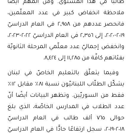
طالبًا في هذا المستوى. ومن المهمّ أيضًا
ملاحظة انخفاض كبير في عدد المعلّمين،
فانحصر عددهم من ٢,٩٥٨ في العام الدراسيّ
٢٠١٩-٢٠٢٠، إلى ٢,٣٥٦ في العام الدراسيّ ٢٠٢٢-٢٠٢٣،
وانخفض إجماليّ عدد معلّمي المرحلة الثانويّة
بفئاتهم كافّة من ١١,٢٨٥ إلى ٨,٤٢٤.
وفيما يتعلّق بالتعليم الخاصّ في لبنان
يشكّل الطلّاب اللبنانيّون نسبة ٨١٪ مقابل ١٢٪
فقط من السوريّين. وتظهر البيانات أيضًا أنّ
عدد الطلاب في المدارس الخاصّة، الذي بلغ
حوالى ٧٦٥ ألف طالب في العام الدراسيّ
٢٠١٨-٢٠١٩، سجل ارتفاعًا حادًّا في العام الدراسيّ