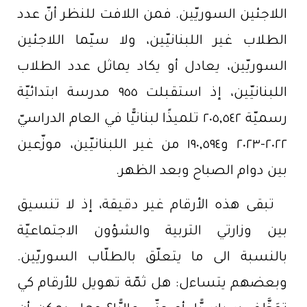
اللاجئين السوريّين. فمن اللافت للنظر أنّ عدد
الطلاب غير اللبنانيّين، ولا سيّما اللاجئين
السوريّين، يعادل أو يكاد يماثل عدد الطلاب
اللبنانيّين، إذ استقبلت ٩٥٥ مدرسة ابتدائيّة
رسميّة ٢٠٥,٥٤٢ تلميذًا لبنانيًّا في العام الدراسيّ
٢٠٢٢-٢٠٢٣ و١٩٠,٥٩٤ من غير اللبنانيّين، موزّعين
بين دوام الصباح وبعد الظهر.
تبقى هذه الأرقام غير دقيقة، إذ لا تنسيق
بين وزارتي التربية والشؤون الاجتماعيّة
بالنسبة الى ما يتعلّق بالطلّاب السوريّين.
وبعضهم يتساءل: هل ثمّة تهويل للأرقام كي