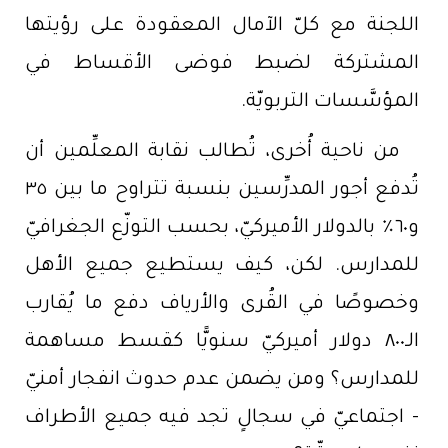
اللجنة مع كلّ الآمال المعقودة على رؤيتها
المشتركة لضبط فوضى الأقساط في
المؤسَّسات التربويّة.
من ناحية أُخرى، تُطالب نقابة المعلِّمين أن
تُدفع أجور المدرِّسين بنسبة تتراوح ما بين ٣٥
و٦٠٪ بالدولار الأميركيّ، بحسب التوزّع الجغرافيّ
للمدارس. لكن، كيف يستطيع جميع الأهل
وخصوصًا في القُرى والأرياف دفع ما يُقارب
الـ٨٠٠ دولار أميركيّ سنويًّا كقسط مساهمة
للمدارس؟ ومن يضمن عدم حدوث انفجار أمنيّ
- اجتماعيّ في سجالٍ تجد فيه جميع الأطراف