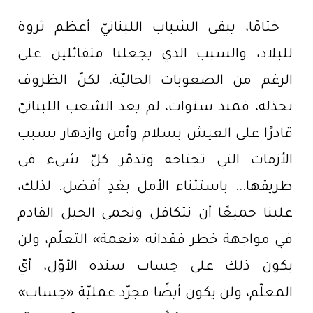
ختامًا، يبقى الشباب اللبنانيّ أعظم ثروة
للبلاد، والسبب الذي يجعلنا متفائلين على
الرغم من الصعوبات الحاليّة. لكنّ الظروف
تخذله، فمنذ سنوات، لم يعد الشعب اللبنانيّ
قادرًا على العيش بسلام وأمن وازدهار بسبب
الأزمات التي تجتاحه وتدمّر كلّ شيء في
طريقها... باستثناء الأمل بغدٍ أفضل. لذلك،
علينا جميعًا أن نتكافل ونحمي الجيل القادم
في مواجهة خطر فقدانه «نعمة» التعلّم، ولن
يكون ذلك على حِساب سنده الأوّل، أيّ
المعلّم، ولن يكون أيضًا مجرّد عمليّة «حِساب»