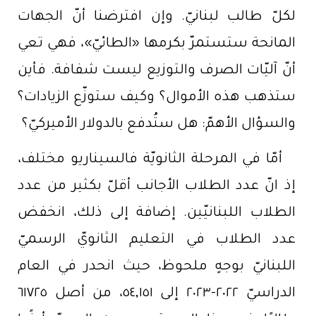
لكلّ طالب لبنانيّ. وإن افترضنا أنّ الجهات
المانحة ستستمرّ بكرمها «الطائيّ»، فهي تعي
أنّ آليّات الصرف والتوزيع ليست شفافة. فأين
ستذهب هذه الأموال؟ وكيف ستوزّع الزيادات؟
والسؤال الأهمّ: هل ستُدفع بالدولار الأميركيّ؟
أمّا في المرحلة الثانويّة فالسيناريو مختلف،
إذ انّ عدد الطلاب الأجانب أقلّ بكثير من عدد
الطلاب اللبنانيّين. إضافة إلى ذلك، انخفض
عدد الطلاب في التعليم الثانويّ الرسميّ
اللبنانيّ بوجهٍ ملحوظ، حيث انحدر في العام
الدراسيّ ٢٠٢٢-٢٠٢٣ إلى ٥٤,١٥١، من أصل ٦١٧٢٥