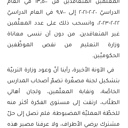
المعلِّمين المتعاقدين من ١٣,٥٠٠ في العام
الدراسيّ ٢٠٢٠-٢٠٢١ إلى ٩,٧٠٠ في العام الدراسيّ
٢٠٢٢-٢٠٢٣، وانسحب ذلك على عدد المعلِّمين
غير المتعاقدين. من دون أن ننسى معاناة
وزارة التعليم من نقص الموظّفين
الحكوميّين.
في الآونة الأخيرة، رأينا أنّ وعود وزارة التربيّة
بتشكيل لجنة مصغّرة تضمّ أصحاب المدارس
الخاصّة، ونقابة المعلّمين، ولجان أهالي
الطلّاب، ارتقت إلى مستوى الفكرة أكثر منه
للخطّة العمليّة المضبوطة. فلم تصل إلى حلّ
مشترك يرضي الأطراف، ولا عرفنا مصير هذه