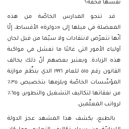
نفسها محقّة؟
قد تنجو المدارس الخاصّة من هذه
المعضلة في ميلها إلى «دولرة» الأقساط، إلّا
أنّها تتعرّض لانتقادات ولا سيّما من قبل لجان
أولياء الأمور التي غالبًا ما تفشل في مواكبة
هذه الزيادة. ويعتبر بعضهم أنّ ذلك يخالف
القانون رقم ٥١٥ للعام ١٩٩٦ الذي ينظِّم موازنة
المؤسِّسات الخاصّة ويلزمها بتخصيص ٣٥٪
من نفقاتها لتكاليف التشغيل والتطوير، و٦٥٪
لرواتب المعلِّمين.
بالطبع، يكشف هذا المشهد عجز الدولة