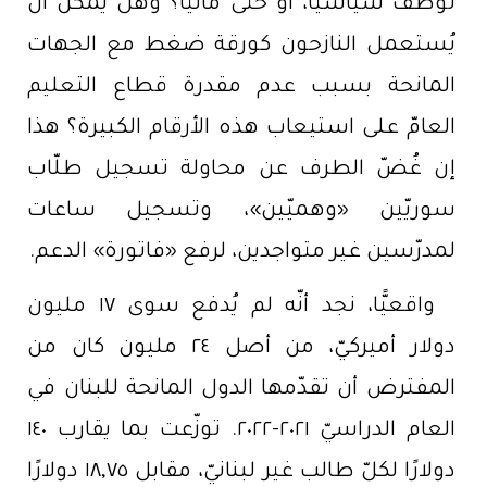
توَظَّف سياسيًّا، أو حتّى ماليًّا؟ وهل يمكن أن
يُستعمل النازحون كورقة ضغط مع الجهات
المانحة بسبب عدم مقدرة قطاع التعليم
العامّ على استيعاب هذه الأرقام الكبيرة؟ هذا
إن غُضّ الطرف عن محاولة تسجيل طلّاب
سوريّين «وهميّين»، وتسجيل ساعات
لمدرّسين غير متواجدين، لرفع «فاتورة» الدعم.
واقعيًّا، نجد أنّه لم يُدفع سوى ١٧ مليون
دولار أميركيّ، من أصل ٢٤ مليون كان من
المفترض أن تقدّمها الدول المانحة للبنان في
العام الدراسيّ ٢٠٢١-٢٠٢٢. توزّعت بما يقارب ١٤٠
دولارًا لكلّ طالب غير لبنانيّ، مقابل ١٨,٧٥ دولارًا