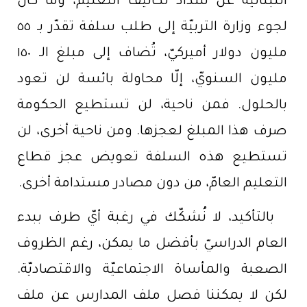
اللبنانيّة عن سداد تكاليف التعليم، وما كان
لجوء وزارة التربيّة إلى طلب سلفة تقدّر بـ ٥٥
مليون دولار أميركيّ، تُضاف إلى مبلغ الـ ١٥٠
مليون السنويّ، إلّا محاولة بائسة لن تعود
بالحلول. فمن ناحية، لن تستطيع الحكومة
صرف هذا المبلغ لعجزها. ومن ناحية أخرى، لن
تستطيع هذه السلفة تعويض عجز قطاع
التعليم العامّ، من دون مصادر مستدامة أخرى.
بالتأكيد، لا نُشكّك في رغبة أيّ طرف ببدء
العام الدراسيّ بأفضل ما يمكن، رغم الظروف
الصعبة والمأساة الاجتماعيّة والاقتصاديّة.
لكن لا يمكننا فصل ملف المدارس عن ملف