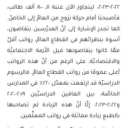
٢٠٢٢-٢٠٢٣، ليتجاوز الآن عتبة الـ ٨٠٠ ألف طالب،
فأصبحنا أمام حركة نزوح من العامّ إلى الخاصّ.
كما تجدر الإشارة إلى أنّ المدرّسين يتقاضون،
أسوة بنظرائهم في القطاع العامّ، رواتب أقلّ
ممّا كانوا يتقاضونها قبل الأزمة الاجتماعيّة
والاقتصاديّة، على الرغم من أنّ هذه الرواتب
أعلى عمومًا من رواتب القطاع العامّ. فالرسوم
الدراسيّة قد ارتفعت بمعدّل ٢٢٠٪ في المدارس
الخاصّة، بين العامَين الدراسيّين ٢٠١٩-٢٠٢٠
و٢٠٢٢-٢٠٢٣. إلّا أنّ هذه الزيادة لم تصاحبها
بالطبع زيادة مماثلة في رواتب المعلِّمين.