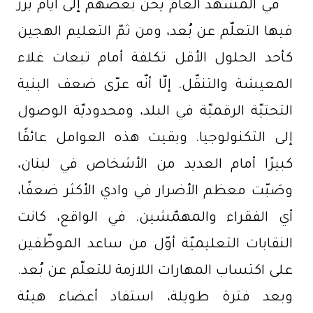
في المشهد العامّ يحنّ بعضهم إلى أيّام برز
فيها التعلّم عن بُعد، ومن ثمّ التعليم الهجين
كأحد الحلول الأقل تكلفة أمام تبعات غلاء
المعيشة والتنقّل. إلّا أنّه عرّى ضعف البنية
التحتيّة الرقميّة في البلد، ومحدوديّة الوصول
إلى التكنولوجيا. وبقيت هذه العوامل عائقًا
كبيرًا أمام العديد من الأشخاص في لبنان،
وصَبّت معظم الأضرار في وادي الأكثر ضعفًا،
أي الفقراء والمهمّشين. في الواقع، كانت
النقابات التعليميّة أوّل من ساعد الموظّفين
على اكتساب المهارات اللازمة للتعلّم عن بُعد.
وبعد فترة طويلة، استفاد أعضاء هيئة