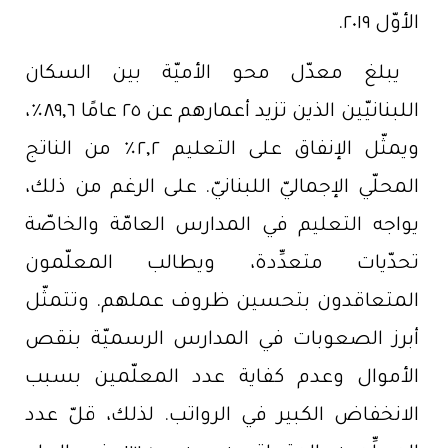
الأوّل ٢٠١٩.
يبلغ معدّل محو الأميّة بين السكان
اللبنانيّين الذين تزيد أعمارهم عن ٢٥ عامًا ٨٩,٦٪،
ويمثّل الإنفاق على التعليم ٢,٢٪ من الناتج
المحلّي الإجماليّ اللبنانيّ. على الرغم من ذلك،
يواجه التعليم في المدارس العامّة والخاصّة
تحدّيات متعدِّدة، ويطالب المعلّمون
المتعاقدون بتحسين ظروف عملهم. وتتمثّل
أبرز الصعوبات في المدارس الرسميّة بنقص
الأموال وعدم كفاية عدد المعلّمين بسبب
الانخفاض الكبير في الرواتب. لذلك، قلّ عدد